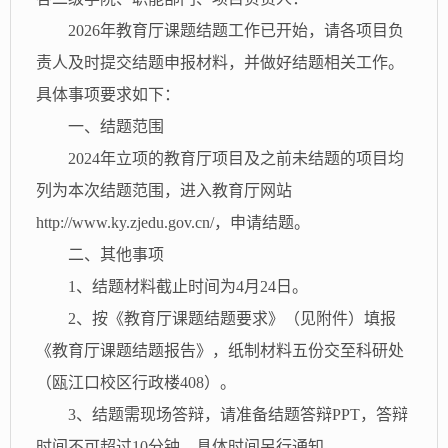
202
6
年教育厅课题结题工作已开始，请各项目负
责人及时提交结题申报材料，并做好结题相关工作。
具体事项要求如下：
一、结题范围
202
4
年立项的教育厅项目及之前未结题的项目均
列为本次结题范围，进入教育厅网站
http://www.ky.zjedu.gov.cn/，申请结题。
二、其他事项
1、结题材料截止时间为4月
24
日。
2、按《教育厅课题结题要求》（见附件）填报
《教育厅课题结题报告》，纸制材料五份交至科研处
（
瓯江口校区行政楼
408
）
。
3、结题需现场答辩，请准备结题答辩
PPT
，答辩
时间不可超过
10分钟，具体时间另行通知。