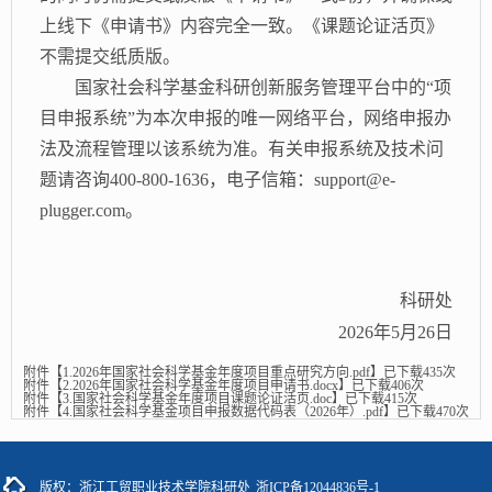
上线下《申请书》内容完全一致。《课题论证活页》
不需提交纸质版。
国家社会科学基金科研创新服务管理平台中的
“项
目申报系统”为本次申报的唯一网络平台，网络申报办
法及流程管理以该系统为准。有关申报系统及技术问
题请咨询400-800-1636，电子信箱：support@e-
plugger.com。
科研处
2026年5月
2
6日
附件【
1.2026年国家社会科学基金年度项目重点研究方向.pdf
】已下载
435
次
附件【
2.2026年国家社会科学基金年度项目申请书.docx
】已下载
406
次
附件【
3.国家社会科学基金年度项目课题论证活页.doc
】已下载
415
次
附件【
4.国家社会科学基金项目申报数据代码表（2026年）.pdf
】已下载
470
次
版权：浙江工贸职业技术学院科研处
浙ICP备12044836号-1