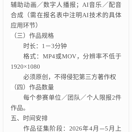
辅助动画／数字人播报；AI音乐／配音
合成（需在报名表中注明AI技术的具体
应用环节）
（
三
）作品规格
时长：
1－3分钟
格式：
MP4或MOV，分辨率不低于
1920×1080
必须
原创，不得侵犯第三方著作权
（
四
）
作品
数量
每个参赛单位／团队／个人限报
2件
作品
。
五、时间安排
作品征集
阶段：
2026年4月
5月
上
—