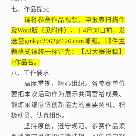
七、作品
提交
请将参赛作品视频、申报表扫描件
及Word版（见附件），于4月30日前，发
送至gmkyc2962@126.com邮箱。邮件主
题格式请统一标注为：【AI大赛投稿】
+作品名。
八、
工作要求
高度重视
，
精心组织
。
各参赛单位
要把本次活动作为展示共同富裕成果、
锻炼采编队伍创新能力的重要契机，积
极动员、认真组织
。
坚持原创
，
遵守规范
。
参赛作品须